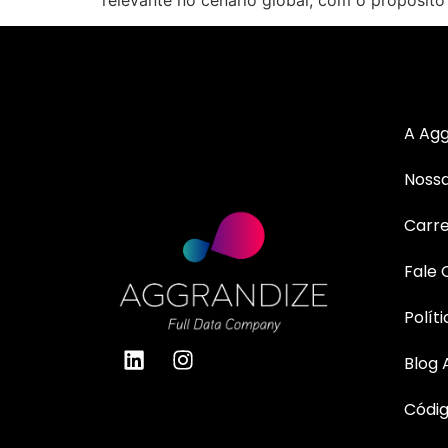
relevante no cenário global, com o propósit
A Agg
Nossa
Carre
Fale
Polít
Blog 
Códig