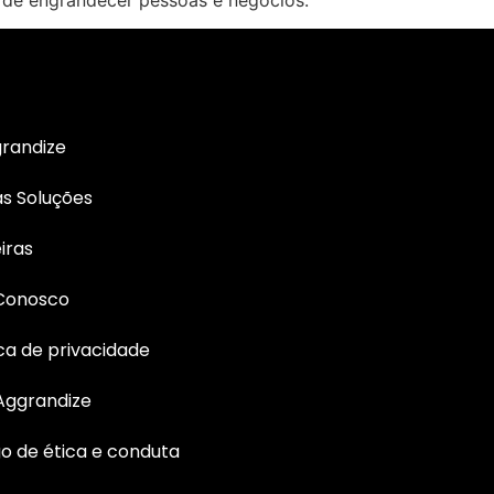
o de engrandecer pessoas e negócios.
randize
s Soluções
iras
 Conosco
ica de privacidade
Aggrandize
o de ética e conduta