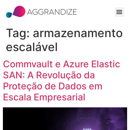
Tag:
armazenamento
escalável
Commvault e Azure Elastic
SAN: A Revolução da
Proteção de Dados em
Escala Empresarial