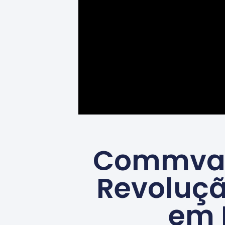
Commvaul
Revoluçã
em 