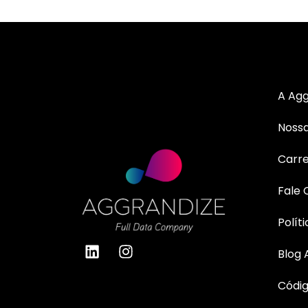
A Agg
Nossa
Carre
Fale
Polít
Blog 
Códig