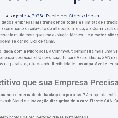
agosto 4, 2025
Escrito por
Gilberto Lanzer
dados empresariais transcende todas as limitações tradic
mazenamento escalável e de alta performance, e a Commvault e
epresenta muito mais que uma evolução técnica – é a
materializa
dem se dar ao luxo de falhar.
olidada com a Microsoft
, a Commvault demonstra mais uma vez
lência operacional. O novo suporte para Azure Elastic SAN nas
os corporativos, oferecendo
flexibilidade incomparável e esc
titivo que sua Empresa Precis
ionando o mercado de backup corporativo?
A resposta está n
mvault Cloud e a
inovação disruptiva do Azure Elastic SAN
. 
ntem pontos de recuperação quase instantâneos