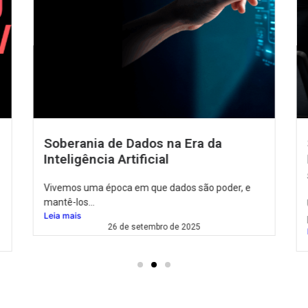
Sustentação de Dados – com
Databricks, da sala de crise diária à
sustentação inteligente de dados
Uma das maiores varejistas de moda do país atua
por...
Leia mais
13 de julho de 2026