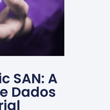
c SAN: A
de Dados
ial