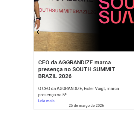
a
Soberania de Dados na Era da
IT
Inteligência Artificial
Vivemos uma época em que dados são poder, e
mantê-los...
marca
Leia mais
26 de setembro de 2025