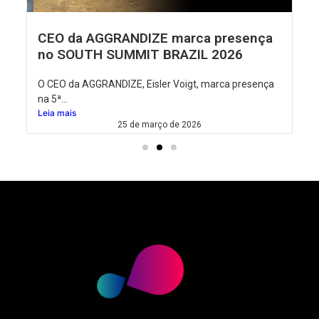
IZE marca presença
Soberania de Dados n
IT BRAZIL 2026
Inteligência Artificial
Eisler Voigt, marca presença
Vivemos uma época em que da
mantê-los...
Leia mais
 março de 2026
26 de setembro