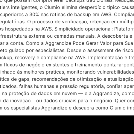
 que possam comprometer backups tradicionais. Redução
tiers inteligentes, o Clumio elimina desperdício típico cau
uperiores a 30% nas rotinas de backup em AWS. Complianc
egulatórias. O processo de verificação, retenção em múlti
os hospedados na AWS. Simplicidade operacional: Platafor
infraestrutura externa ou camadas manuais. A descoberta e
r a conta. Como a Aggrandize Pode Gerar Valor para Sua
to guiado por especialistas: Desde o assessment de riscos
kup, recovery e compliance na AWS. Implementação e trei
 fluxos de negócio existentes e treinamento ponta-a-pon
nhado às melhores práticas, monitorando vulnerabilidades
e crítica de gaps, recomendações de otimização e atualiza
cados, falhas humanas e pressão regulatória, confiar apen
ira na proteção de dados em nuvem — e a Aggrandize, como 
mo da inovação… ou dados cruciais para o negócio. Quer 
os especialistas Aggrandize e descubra como Clumio impul