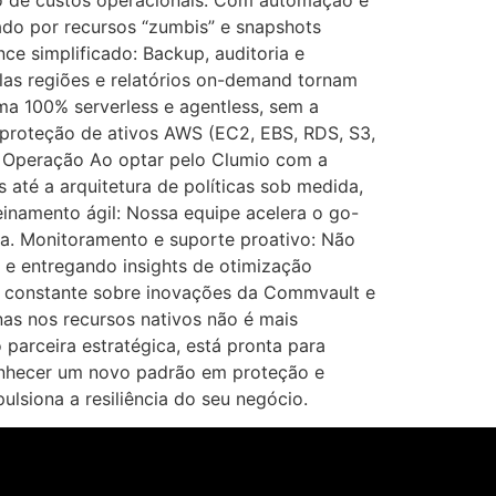
 de custos operacionais: Com automação e
sado por recursos “zumbis” e snapshots
e simplificado: Backup, auditoria e
plas regiões e relatórios on-demand tornam
ma 100% serverless e agentless, sem a
 proteção de ativos AWS (EC2, EBS, RDS, S3,
 Operação Ao optar pelo Clumio com a
 até a arquitetura de políticas sob medida,
namento ágil: Nossa equipe acelera o go-
ta. Monitoramento e suporte proativo: Não
 e entregando insights de otimização
ção constante sobre inovações da Commvault e
as nos recursos nativos não é mais
parceira estratégica, está pronta para
conhecer um novo padrão em proteção e
siona a resiliência do seu negócio.