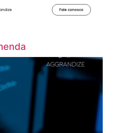
andize
Fale conosco
omenda