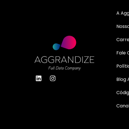
A Agg
Nossa
Carre
Fale
Polít
Blog 
Códig
Canal