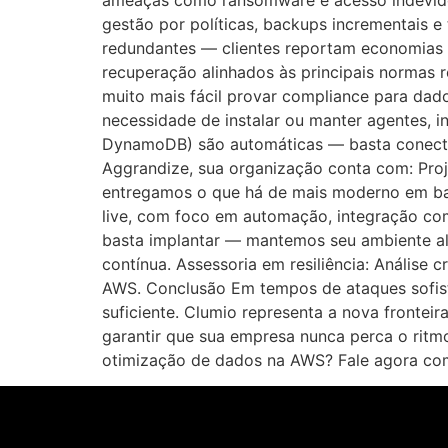
ameaças como ransomware e acesso indevido
gestão por políticas, backups incrementais e 
redundantes — clientes reportam economias s
recuperação alinhados às principais normas r
muito mais fácil provar compliance para dad
necessidade de instalar ou manter agentes, 
DynamoDB) são automáticas — basta conecta
Aggrandize, sua organização conta com: Proje
entregamos o que há de mais moderno em bac
live, com foco em automação, integração com
basta implantar — mantemos seu ambiente ali
contínua. Assessoria em resiliência: Anális
AWS. Conclusão Em tempos de ataques sofisti
suficiente. Clumio representa a nova fronte
garantir que sua empresa nunca perca o rit
otimização de dados na AWS? Fale agora com 