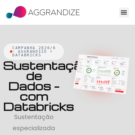
CAMPANHA 2026/6
· AGGRANDIZE ×
DATABRICKS
Sustentação
de
Dados –
com
Databricks
Sustentação
especializada