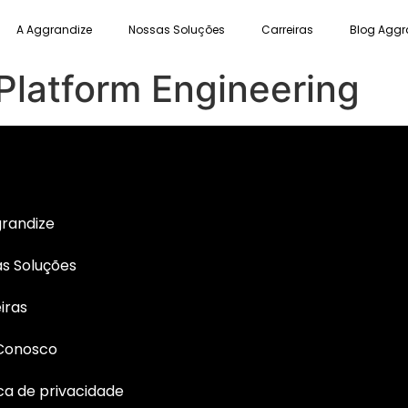
A Aggrandize
Nossas Soluções
Carreiras
Blog Aggr
Platform Engineering
randize
s Soluções
iras
 Conosco
ica de privacidade