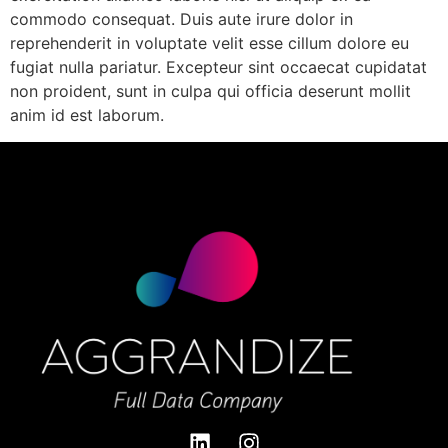
commodo consequat. Duis aute irure dolor in
reprehenderit in voluptate velit esse cillum dolore eu
fugiat nulla pariatur. Excepteur sint occaecat cupidatat
non proident, sunt in culpa qui officia deserunt mollit
anim id est laborum.